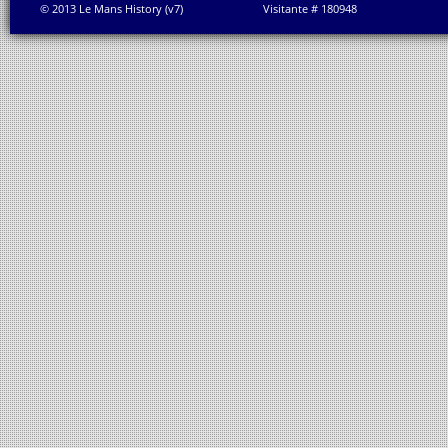
© 2013 Le Mans History (v7)
Visitante # 180948