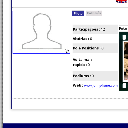
Palmarés
Piloto
Foto
Participações :
12
Vitórias :
0
Pole Positions :
0
Volta mais
rapida :
0
Podiums :
0
Web :
www.jonny-kane.com