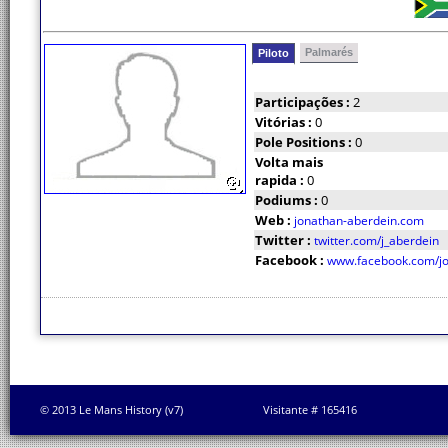
Palmarés
Piloto
Participações :
2
Vitórias :
0
Pole Positions :
0
Volta mais
rapida :
0
Podiums :
0
Web :
jonathan-aberdein.com
Twitter :
twitter.com/j_aberdein
Facebook :
www.facebook.com/jo
© 2013 Le Mans History (v7)
Visitante # 165416