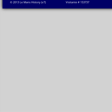
© 2013 Le Mans History (v7)
Visitante # 153737