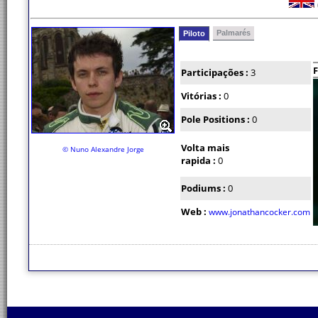
Palmarés
Piloto
F
Participações :
3
Vitórias :
0
Pole Positions :
0
Volta mais
© Nuno Alexandre Jorge
rapida :
0
Podiums :
0
Web :
www.jonathancocker.com