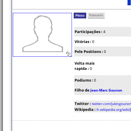
Palmarés
Piloto
Participações :
4
Vitórias :
0
Pole Positions :
0
Volta mais
rapida :
0
Podiums :
0
Filho de
Jean-Marc Gounon
Twitter :
twitter.com/julesgouno
Wikipedia :
fr.wikipedia.org/wiki