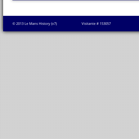
© 2013 Le Mans History (v7)
Visitante # 153057