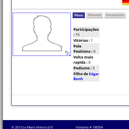
Palmarés
Declarações
Piloto
Participações
:
15
Vitórias :
1
Pole
Positions :
0
Volta mais
rapida :
0
Podiums :
3
Filho de
Edgar
Barth
© 2013 Le Mans History (v7)
Visitante # 188354