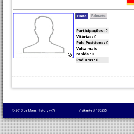
Palmarés
Piloto
Participações :
2
Vitórias :
0
Pole Positions :
0
Volta mais
rapida :
0
Podiums :
0
© 2013 Le Mans History (v7)
Visitante # 180255