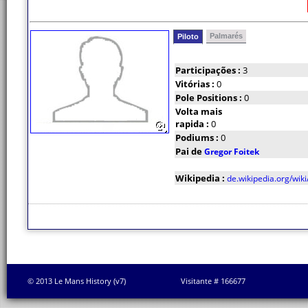
Palmarés
Piloto
Participações :
3
Vitórias :
0
Pole Positions :
0
Volta mais
rapida :
0
Podiums :
0
Pai de
Gregor Foitek
Wikipedia :
de.wikipedia.org/wiki
© 2013 Le Mans History (v7)
Visitante # 166677