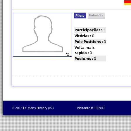
Palmarés
Piloto
Participações :
3
Vitórias :
0
Pole Positions :
0
Volta mais
rapida :
0
Podiums :
0
© 2013 Le Mans History (v7)
Visitante # 166909