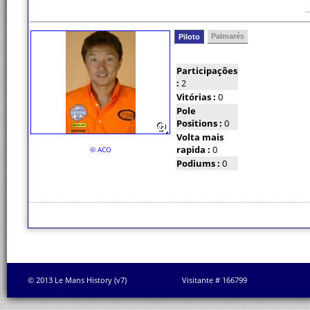
Palmarés
Piloto
Participações
:
2
Vitórias :
0
Pole
Positions :
0
Volta mais
rapida :
0
© ACO
Podiums :
0
© 2013 Le Mans History (v7)
Visitante # 166799