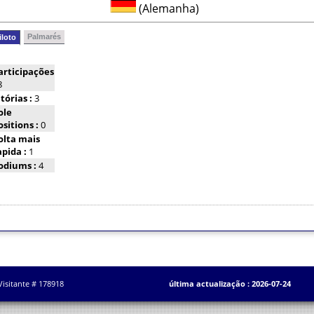
(Alemanha)
Palmarés
iloto
articipações
8
itórias :
3
ole
ositions :
0
olta mais
apida :
1
odiums :
4
Visitante # 178918
última actualização : 2026-07-24