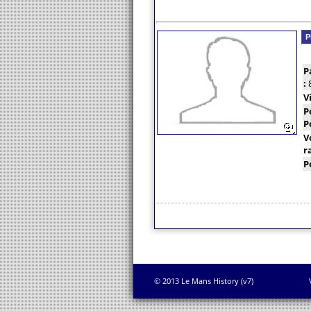
P
P
:
V
P
P
V
r
P
© 2013 Le Mans History (v7)