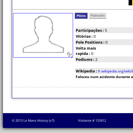
Palmarés
Piloto
Participações :
5
Vitórias :
0
Pole Positions :
0
Volta mais
rapida :
0
Podiums :
2
Wikipedia :
fr.wikipedia.org/wi
Faleceu num acidente durante a
© 2013 Le Mans History (v7)
Visitante # 153912