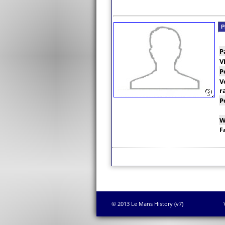
P
P
V
P
V
r
P
W
F
© 2013 Le Mans History (v7)