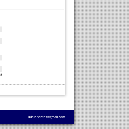
)
luis.h.santos@gmail.com