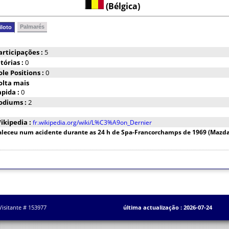
(Bélgica)
Palmarés
iloto
articipações :
5
itórias :
0
ole Positions :
0
olta mais
apida :
0
odiums :
2
ikipedia :
fr.wikipedia.org/wiki/L%C3%A9on_Dernier
aleceu num acidente durante as 24 h de Spa-Francorchamps de 1969 (Mazda
Visitante # 153977
última actualização : 2026-07-24