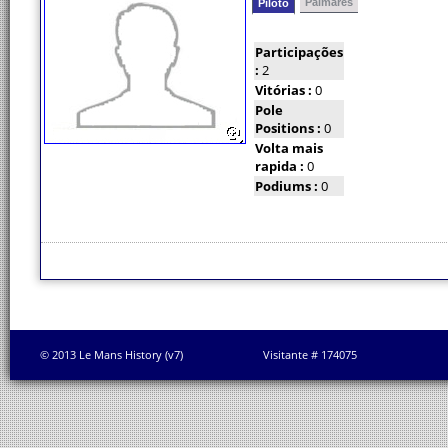
Palmarés
Piloto
Participações
:
2
Vitórias :
0
Pole
Positions :
0
Volta mais
rapida :
0
Podiums :
0
© 2013 Le Mans History (v7)
Visitante # 174075