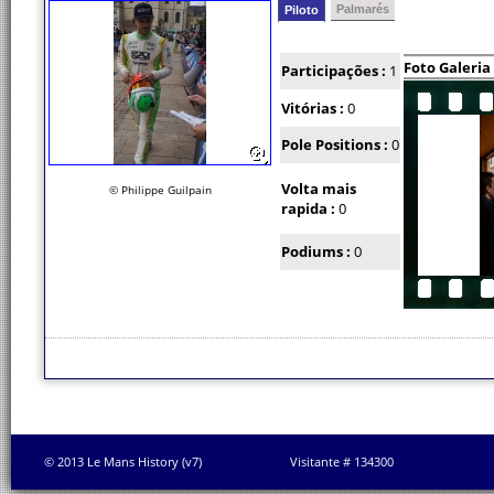
Palmarés
Piloto
Foto Galeria
Participações :
1
Vitórias :
0
Pole Positions :
0
Volta mais
© Philippe Guilpain
rapida :
0
Podiums :
0
© 2013 Le Mans History (v7)
Visitante # 134300