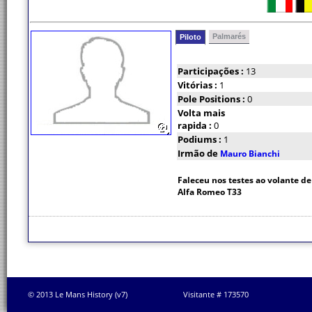
Palmarés
Piloto
Participações :
13
Vitórias :
1
Pole Positions :
0
Volta mais
rapida :
0
Podiums :
1
Irmão de
Mauro Bianchi
Faleceu nos testes ao volante d
Alfa Romeo T33
© 2013 Le Mans History (v7)
Visitante # 173570