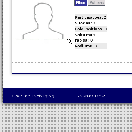
Palmarés
Piloto
Participações :
2
Vitórias :
0
Pole Positions :
0
Volta mais
rapida :
0
Podiums :
0
© 2013 Le Mans History (v7)
Visitante # 177428