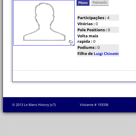
Palmarés
Piloto
Participações :
4
Vitórias :
0
Pole Positions :
0
Volta mais
rapida :
0
Podiums :
0
Filho de
Luigi Chinetti
© 2013 Le Mans History (v7)
Visitante # 193336