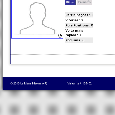
Palmarés
Piloto
Participações :
0
Vitórias :
0
Pole Positions :
0
Volta mais
rapida :
0
Podiums :
0
© 2013 Le Mans History (v7)
Visitante # 135402