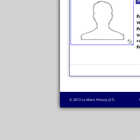
P
P
V
P
V
r
P
© 2013 Le Mans History (v7)