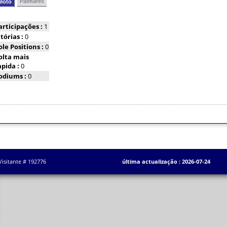
Palmarés
iloto
articipações :
1
itórias :
0
ole Positions :
0
olta mais
apida :
0
odiums :
0
Visitante # 192776
última actualização : 2026-07-24