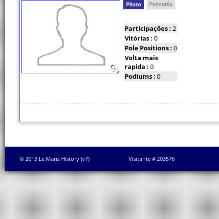
Palmarés
Piloto
Participações :
2
Vitórias :
0
Pole Positions :
0
Volta mais
rapida :
0
Podiums :
0
© 2013 Le Mans History (v7)
Visitante # 203576