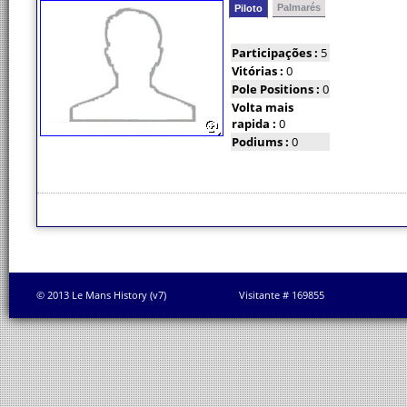
Palmarés
Piloto
Participações :
5
Vitórias :
0
Pole Positions :
0
Volta mais
rapida :
0
Podiums :
0
© 2013 Le Mans History (v7)
Visitante # 169855