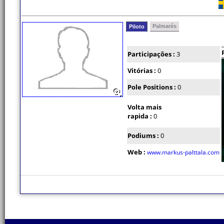
Palmarés
Piloto
Participações :
3
Vitórias :
0
Pole Positions :
0
Volta mais
rapida :
0
Podiums :
0
Web :
www.markus-palttala.com