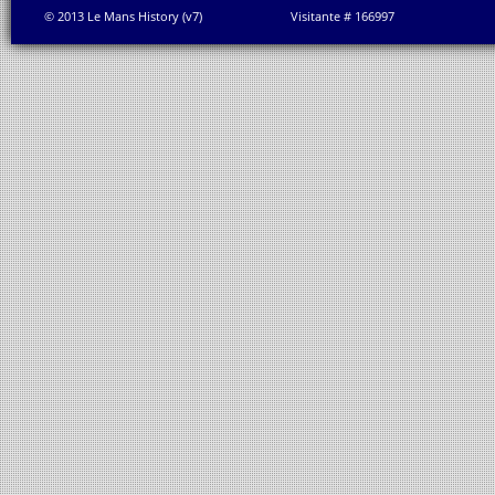
© 2013 Le Mans History (v7)
Visitante # 166997