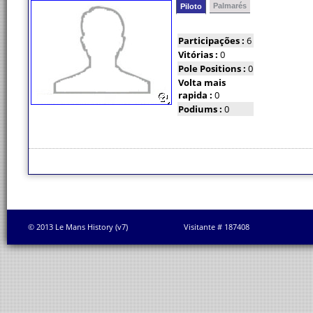
Palmarés
Piloto
Participações :
6
Vitórias :
0
Pole Positions :
0
Volta mais
rapida :
0
Podiums :
0
© 2013 Le Mans History (v7)
Visitante # 187408