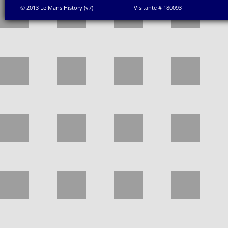
© 2013 Le Mans History (v7)
Visitante # 180093