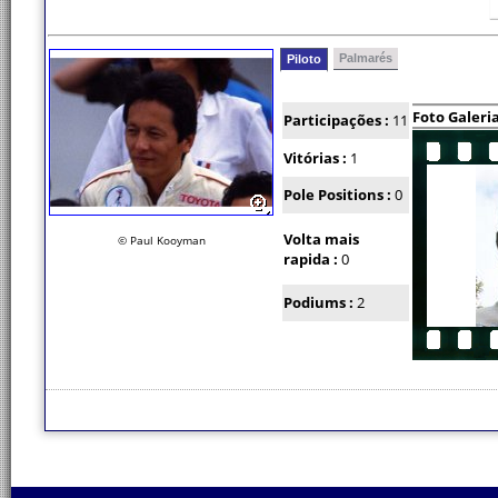
Palmarés
Piloto
Foto Galeri
Participações :
11
Vitórias :
1
Pole Positions :
0
Volta mais
© Paul Kooyman
rapida :
0
Podiums :
2