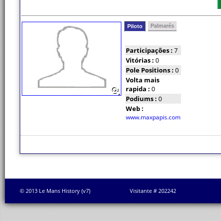
Palmarés
Piloto
Participações :
7
Vitórias :
0
Pole Positions :
0
Volta mais
rapida :
0
Podiums :
0
Web :
www.maxpapis.com
© 2013 Le Mans History (v7)
Visitante # 202242