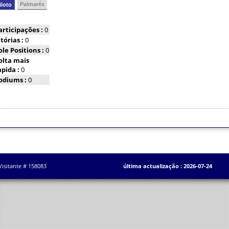
Palmarés
iloto
articipações :
0
itórias :
0
ole Positions :
0
olta mais
apida :
0
odiums :
0
Visitante # 158083
última actualização : 2026-07-24