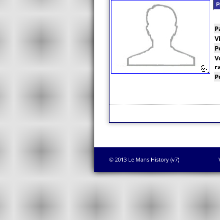
P
P
V
P
V
r
P
© 2013 Le Mans History (v7)