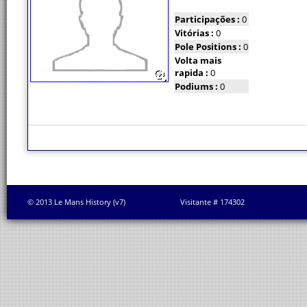
Participações :
0
Vitórias :
0
Pole Positions :
0
Volta mais
rapida :
0
Podiums :
0
© 2013 Le Mans History (v7)
Visitante # 174302