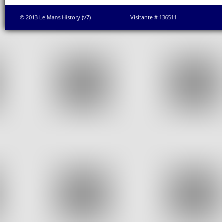
© 2013 Le Mans History (v7)
Visitante # 136511