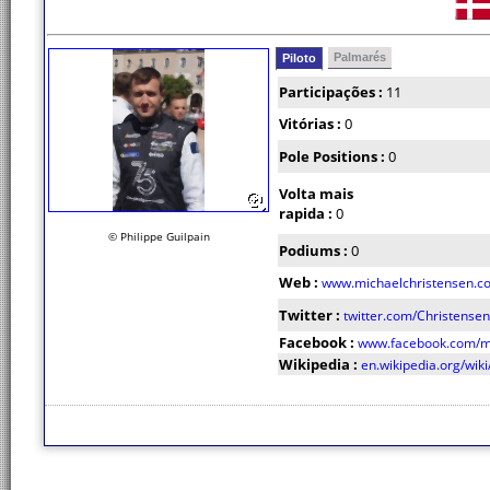
Palmarés
Piloto
Participações :
11
Vitórias :
0
Pole Positions :
0
Volta mais
rapida :
0
© Philippe Guilpain
Podiums :
0
Web :
www.michaelchristensen.c
Twitter :
twitter.com/Christense
Facebook :
www.facebook.com/mi
Wikipedia :
en.wikipedia.org/wik