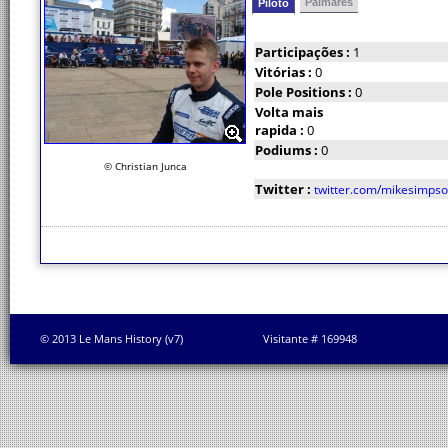
Palmarés
Piloto
Participações :
1
Vitórias :
0
Pole Positions :
0
Volta mais
rapida :
0
Podiums :
0
© Christian Junca
Twitter :
twitter.com/mikesimps
© 2013 Le Mans History (v7)
Visitante # 169948