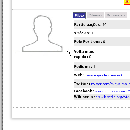
Palmarés
Declarações
Piloto
Participações :
10
Vitórias :
1
Pole Positions :
0
Volta mais
rapida :
0
Podiums :
1
Web :
www.miguelmolina.net
Twitter :
twitter.com/miguelmol
Facebook :
www.facebook.com/Mi
Wikipedia :
en.wikipedia.org/wik