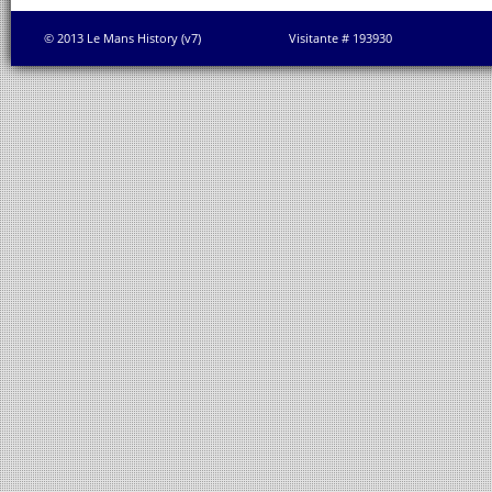
© 2013 Le Mans History (v7)
Visitante # 193930