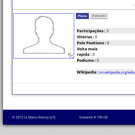
Palmarés
Piloto
Participações :
3
Vitórias :
0
Pole Positions :
0
Volta mais
rapida :
0
Podiums :
0
Wikipedia :
en.wikipedia.org/wi
© 2013 Le Mans History (v7)
Visitante # 156130