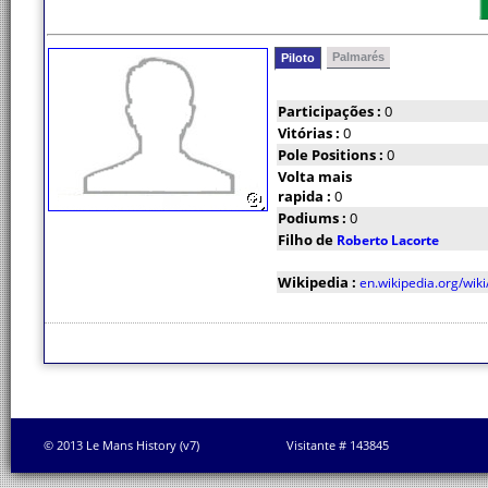
Palmarés
Piloto
Participações :
0
Vitórias :
0
Pole Positions :
0
Volta mais
rapida :
0
Podiums :
0
Filho de
Roberto Lacorte
Wikipedia :
en.wikipedia.org/wiki
© 2013 Le Mans History (v7)
Visitante # 143845