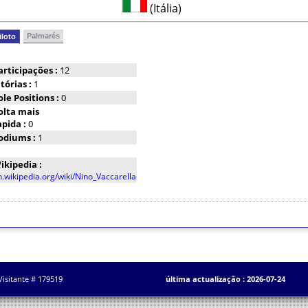
(Itália)
Palmarés
iloto
articipações :
12
itórias :
1
ole Positions :
0
olta mais
apida :
0
odiums :
1
ikipedia :
n.wikipedia.org/wiki/Nino_Vaccarella
Visitante # 179519
última actualização : 2026-07-24