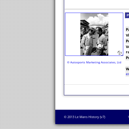
P
P
V
P
V
r
P
© Autosports Marketing Associates, Ltd
W
e
© 2013 Le Mans History (v7)