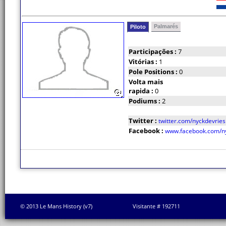
Palmarés
Piloto
Participações :
7
Vitórias :
1
Pole Positions :
0
Volta mais
rapida :
0
Podiums :
2
Twitter :
twitter.com/nyckdevries
Facebook :
www.facebook.com/ny
© 2013 Le Mans History (v7)
Visitante # 192711