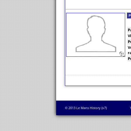
P
P
V
P
V
r
P
© 2013 Le Mans History (v7)