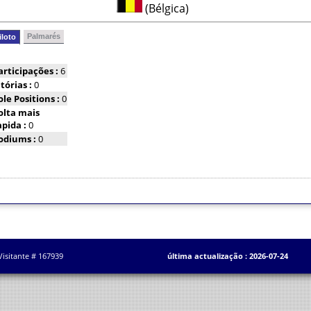
(Bélgica)
Palmarés
iloto
articipações :
6
itórias :
0
ole Positions :
0
olta mais
apida :
0
odiums :
0
Visitante # 167939
última actualização : 2026-07-24