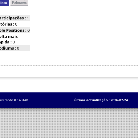
Palmarés
iloto
articipações :
1
itórias :
0
ole Positions :
0
olta mais
apida :
0
odiums :
0
Visitante # 143148
última actualização : 2026-07-24