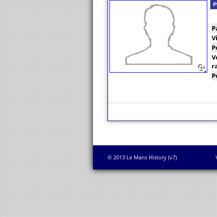
P
P
V
P
V
r
P
© 2013 Le Mans History (v7)