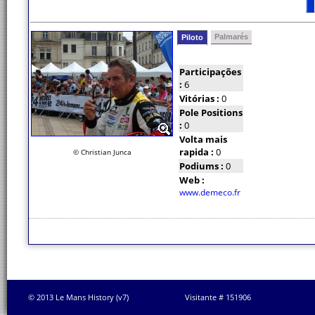
Palmarés
Piloto
Participações
:
6
Vitórias :
0
Pole Positions
:
0
Volta mais
rapida :
0
© Christian Junca
Podiums :
0
Web :
www.demeco.fr
© 2013 Le Mans History (v7)
Visitante # 151906