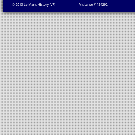
© 2013 Le Mans History (v7)
Visitante # 134292