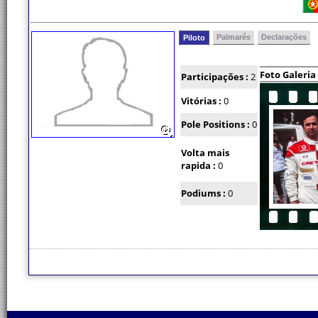
Palmarés
Declarações
Piloto
Foto Galeria
Participações :
2
Vitórias :
0
Pole Positions :
0
Volta mais
rapida :
0
Podiums :
0