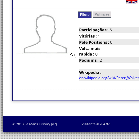
Palmarés
Piloto
Participações :
6
Vitórias :
1
Pole Positions :
0
Volta mais
rapida :
0
Podiums :
2
Wikipedia :
en.wikipedia.org/wiki/Peter_Walker
© 2013 Le Mans History (v7)
Visitante # 204761