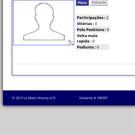
Palmarés
Piloto
Participações :
2
Vitórias :
0
Pole Positions :
0
Volta mais
rapida :
0
Podiums :
0
© 2013 Le Mans History (v7)
Visitante # 190397