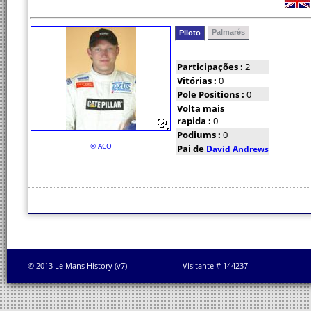
Palmarés
Piloto
Participações :
2
Vitórias :
0
Pole Positions :
0
Volta mais
rapida :
0
Podiums :
0
© ACO
Pai de
David Andrews
© 2013 Le Mans History (v7)
Visitante # 144237