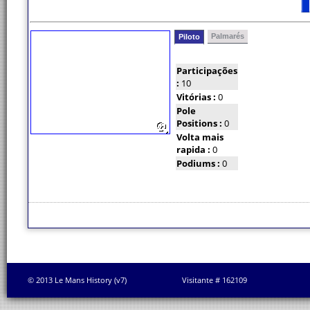
Palmarés
Piloto
Participações
:
10
Vitórias :
0
Pole
Positions :
0
Volta mais
rapida :
0
Podiums :
0
© 2013 Le Mans History (v7)
Visitante # 162109