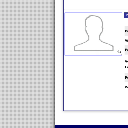
P
P
V
P
V
r
P
W