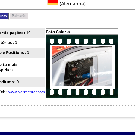
(Alemanha)
Palmarés
iloto
Foto Galeria
articipações :
10
itórias :
0
ole Positions :
0
olta mais
apida :
0
odiums :
0
eb :
www.pierreehret.com