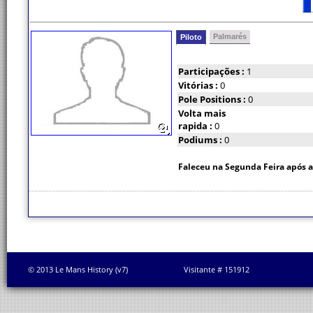
Palmarés
Piloto
Participações :
1
Vitórias :
0
Pole Positions :
0
Volta mais
rapida :
0
Podiums :
0
Faleceu na Segunda Feira após a
© 2013 Le Mans History (v7)
Visitante # 151912