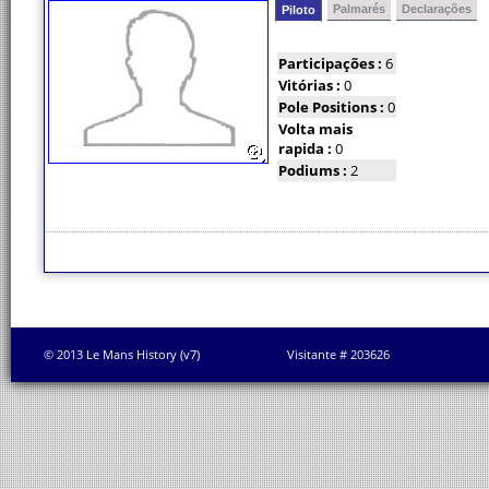
Palmarés
Declarações
Piloto
Participações :
6
Vitórias :
0
Pole Positions :
0
Volta mais
rapida :
0
Podiums :
2
© 2013 Le Mans History (v7)
Visitante # 203626