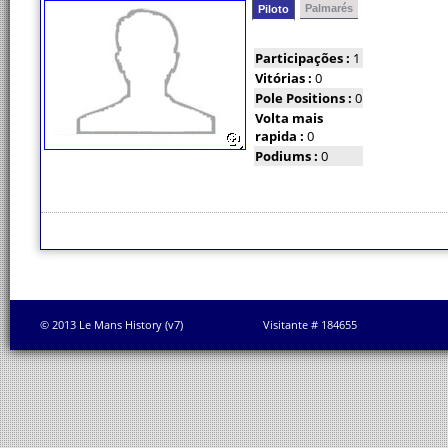
Palmarés
Piloto
Participações :
1
Vitórias :
0
Pole Positions :
0
Volta mais
rapida :
0
Podiums :
0
© 2013 Le Mans History (v7)
Visitante # 184655