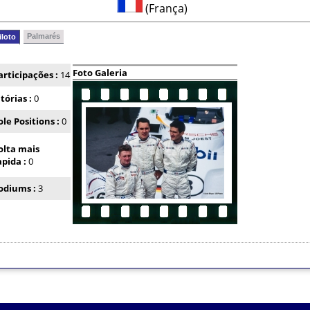
(França)
Palmarés
iloto
Foto Galeria
articipações :
14
itórias :
0
ole Positions :
0
olta mais
apida :
0
odiums :
3