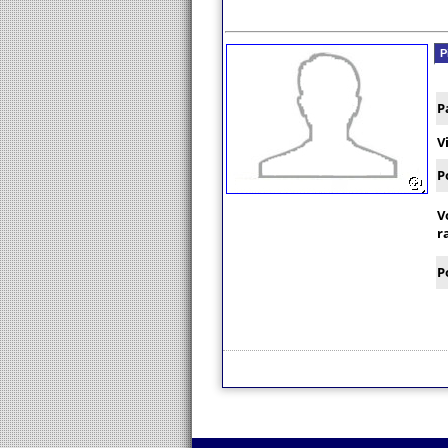
P
P
V
P
V
r
P