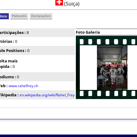
(Suiça)
Palmarés
Declarações
iloto
Foto Galeria
articipações :
8
itórias :
0
ole Positions :
0
olta mais
apida :
0
odiums :
0
eb :
www.rahelfrey.ch
ikipedia :
en.wikipedia.org/wiki/Rahel_Frey