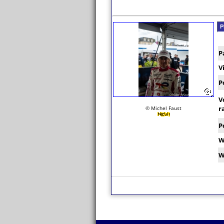
P
P
V
P
V
r
© Michel Faust
P
W
W