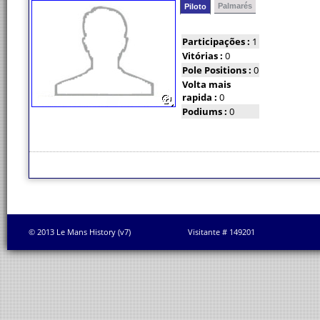
Palmarés
Piloto
Participações :
1
Vitórias :
0
Pole Positions :
0
Volta mais
rapida :
0
Podiums :
0
© 2013 Le Mans History (v7)
Visitante # 149201