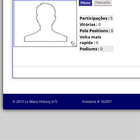
Palmarés
Piloto
Participações :
5
Vitórias :
0
Pole Positions :
0
Volta mais
rapida :
0
Podiums :
0
© 2013 Le Mans History (v7)
Visitante # 162057